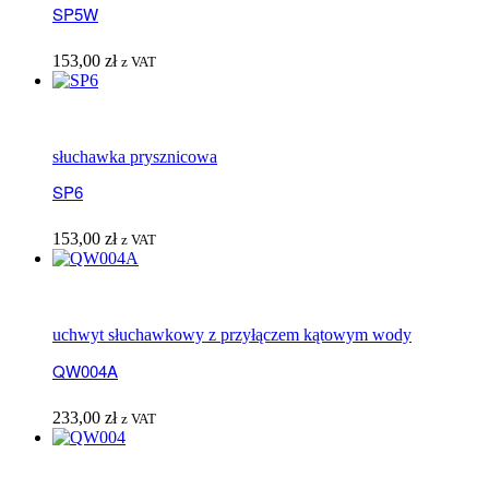
SP5W
153,00
zł
z VAT
słuchawka prysznicowa
SP6
153,00
zł
z VAT
uchwyt słuchawkowy z przyłączem kątowym wody
QW004A
233,00
zł
z VAT