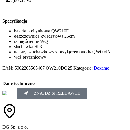
2 442,00
zł
z VAT
Specyfikacja
bateria podtynkowa QW210D
deszczownica kwadratowa 25cm
ramię ścienne WQ
słuchawka SP3
uchwyt słuchawkowy z przyłączem wody QW004A
wąż prysznicowy
EAN:
5902205565467
QW210DQ25
Kategoria:
Dexame
Dane techniczne
ZNAJDŹ SPRZEDAWCE
DG Sp. z o.o.