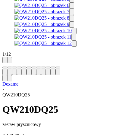
1
/
12
Dexame
›
QW210DQ25
QW210DQ25
zestaw prysznicowy