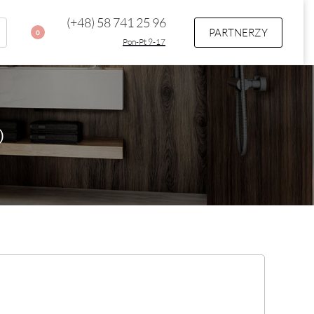
(+48) 58 741 25 96
PARTNERZY
0
Pon-Pt 9-17
D