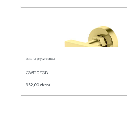
bateria prysznicowa
QW120EGD
952,00
zł
z VAT