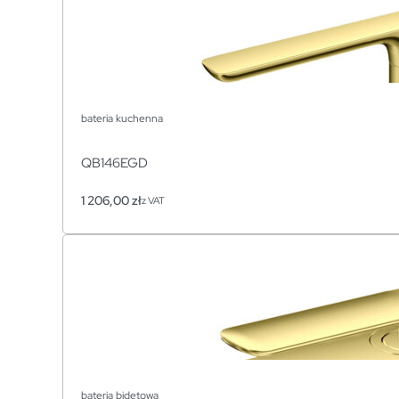
bateria kuchenna
QB146EGD
1 206,00
zł
z VAT
bateria bidetowa