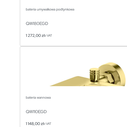
bateria umywalkowa podtynkowa
QW180EGD
1 272,00
zł
z VAT
bateria wannowa
QW110EGD
1 148,00
zł
z VAT