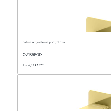
bateria umywalkowa podtynkowa
QW185EGD
1 284,00
zł
z VAT