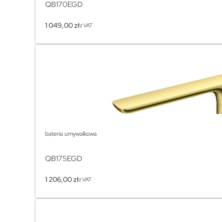
QB170EGD
1 049,00
zł
z VAT
bateria umywalkowa
QB175EGD
1 206,00
zł
z VAT