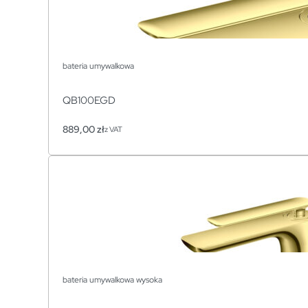
bateria umywalkowa
QB100EGD
889,00
zł
z VAT
bateria umywalkowa wysoka