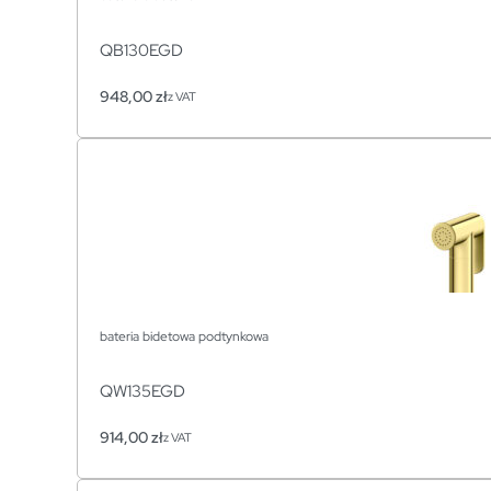
QB130EGD
948,00
zł
z VAT
bateria bidetowa podtynkowa
QW135EGD
914,00
zł
z VAT