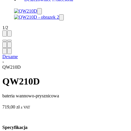
1
/
2
Dexame
›
QW210D
QW210D
bateria wannowo-prysznicowa
719,00
zł
z VAT
Specyfikacja