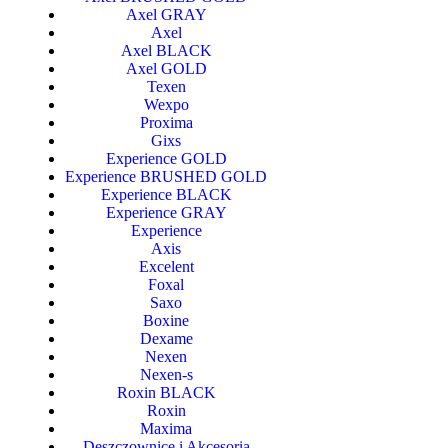
Axel GRAY
Axel
Axel BLACK
Axel GOLD
Texen
Wexpo
Proxima
Gixs
Experience GOLD
Experience BRUSHED GOLD
Experience BLACK
Experience GRAY
Experience
Axis
Excelent
Foxal
Saxo
Boxine
Dexame
Nexen
Nexen-s
Roxin BLACK
Roxin
Maxima
Deszczownice i Akcesoria