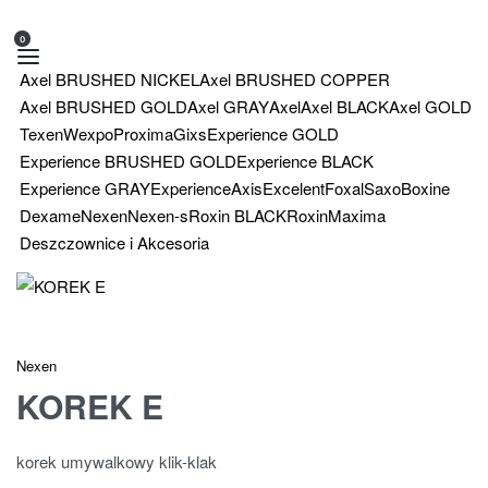
0
Axel BRUSHED NICKEL
Axel BRUSHED COPPER
Axel BRUSHED GOLD
Axel GRAY
Axel
Axel BLACK
Axel GOLD
Texen
Wexpo
Proxima
Gixs
Experience GOLD
Experience BRUSHED GOLD
Experience BLACK
Experience GRAY
Experience
Axis
Excelent
Foxal
Saxo
Boxine
Dexame
Nexen
Nexen-s
Roxin BLACK
Roxin
Maxima
Deszczownice i Akcesoria
Nexen
KOREK E
korek umywalkowy klik-klak