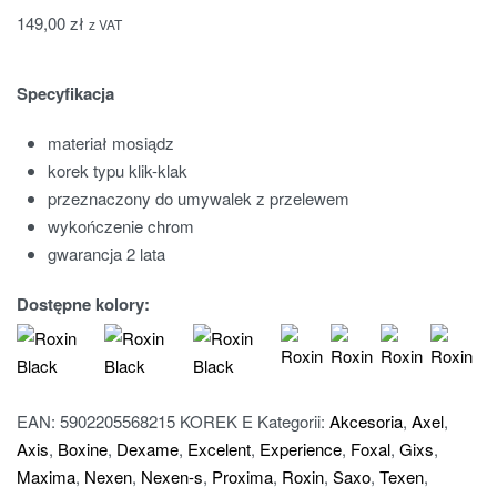
149,00
zł
z VAT
Specyfikacja
materiał mosiądz
korek typu klik-klak
przeznaczony do umywalek z przelewem
wykończenie chrom
gwarancja 2 lata
Dostępne kolory:
EAN:
5902205568215
KOREK E
Kategorii:
Akcesoria
,
Axel
,
Axis
,
Boxine
,
Dexame
,
Excelent
,
Experience
,
Foxal
,
Gixs
,
Maxima
,
Nexen
,
Nexen-s
,
Proxima
,
Roxin
,
Saxo
,
Texen
,