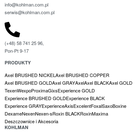
info@kohlman.com.pl
serwis@kohlman.com.pl
(+48) 58 741 25 96,
Pon-Pt 9-17
PRODUKTY
Axel BRUSHED NICKEL
Axel BRUSHED COPPER
Axel BRUSHED GOLD
Axel GRAY
Axel
Axel BLACK
Axel GOLD
Texen
Wexpo
Proxima
Gixs
Experience GOLD
Experience BRUSHED GOLD
Experience BLACK
Experience GRAY
Experience
Axis
Excelent
Foxal
Saxo
Boxine
Dexame
Nexen
Nexen-s
Roxin BLACK
Roxin
Maxima
Deszczownice i Akcesoria
KOHLMAN