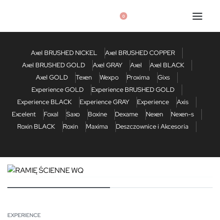
0
Axel BRUSHED NICKEL
Axel BRUSHED COPPER
Axel BRUSHED GOLD
Axel GRAY
Axel
Axel BLACK
Axel GOLD
Texen
Wexpo
Proxima
Gixs
Experience GOLD
Experience BRUSHED GOLD
Experience BLACK
Experience GRAY
Experience
Axis
Excelent
Foxal
Saxo
Boxine
Dexame
Nexen
Nexen-s
Roxin BLACK
Roxin
Maxima
Deszczownice i Akcesoria
EXPERIENCE