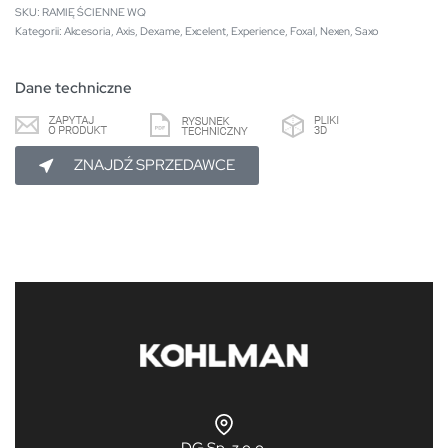
RAMIĘ ŚCIENNE WQ
Kategorii:
Akcesoria
,
Axis
,
Dexame
,
Excelent
,
Experience
,
Foxal
,
Nexen
,
Saxo
Dane techniczne
ZNAJDŹ SPRZEDAWCE