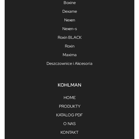
Boxine
Dexame
Nexen
Nexen-s
Roxin BLACK
Roxin
Maxima
Deszczownice i Akcesoria
KOHLMAN
HOME
PRODUKTY
KATALOG PDF
O NAS
KONTAKT