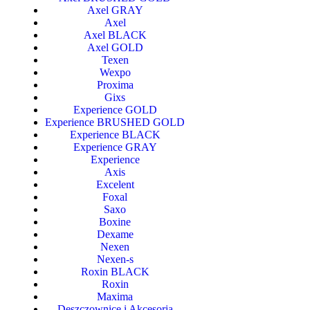
Axel GRAY
Axel
Axel BLACK
Axel GOLD
Texen
Wexpo
Proxima
Gixs
Experience GOLD
Experience BRUSHED GOLD
Experience BLACK
Experience GRAY
Experience
Axis
Excelent
Foxal
Saxo
Boxine
Dexame
Nexen
Nexen-s
Roxin BLACK
Roxin
Maxima
Deszczownice i Akcesoria