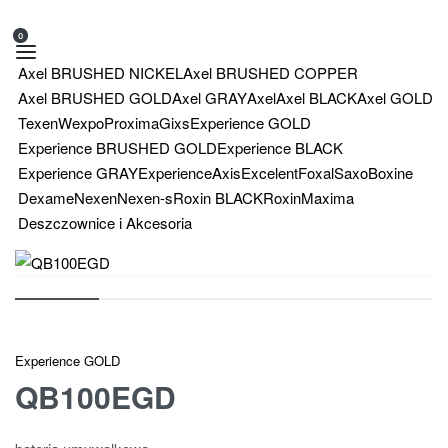
0
Axel BRUSHED NICKEL
Axel BRUSHED COPPER
Axel BRUSHED GOLD
Axel GRAY
Axel
Axel BLACK
Axel GOLD
Texen
Wexpo
Proxima
Gixs
Experience GOLD
Experience BRUSHED GOLD
Experience BLACK
Experience GRAY
Experience
Axis
Excelent
Foxal
Saxo
Boxine
Dexame
Nexen
Nexen-s
Roxin BLACK
Roxin
Maxima
Deszczownice i Akcesoria
Experience GOLD
QB100EGD