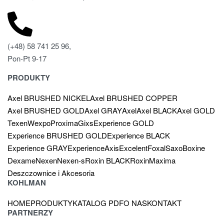
(+48) 58 741 25 96,
Pon-Pt 9-17
PRODUKTY
Axel BRUSHED NICKEL
Axel BRUSHED COPPER
Axel BRUSHED GOLD
Axel GRAY
Axel
Axel BLACK
Axel GOLD
Texen
Wexpo
Proxima
Gixs
Experience GOLD
Experience BRUSHED GOLD
Experience BLACK
Experience GRAY
Experience
Axis
Excelent
Foxal
Saxo
Boxine
Dexame
Nexen
Nexen-s
Roxin BLACK
Roxin
Maxima
Deszczownice i Akcesoria
KOHLMAN
HOME
PRODUKTY
KATALOG PDF
O NAS
KONTAKT
PARTNERZY