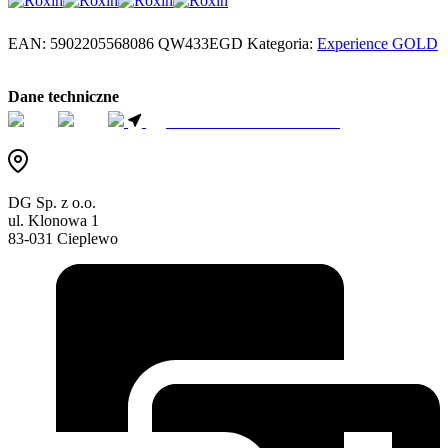
EAN:
5902205568086
QW433EGD
Kategoria:
Experience GOLD
Dane techniczne
ZNAJDŹ SPRZEDAWCE
DG Sp. z o.o.
ul. Klonowa 1
83-031 Cieplewo