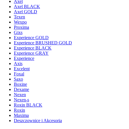
Axel
Axel BLACK
Axel GOLD
Texen
Wexpo
Proxima
Gixs
Experience GOLD
Experience BRUSHED GOLD
Experience BLACK
Experience GRAY
Experience
Axis
Excelent
Foxal
Saxo
Boxine
Dexame
Nexen
Nexen-s
Roxin BLACK
Roxin
Maxima
Deszczownice i Akcesoria