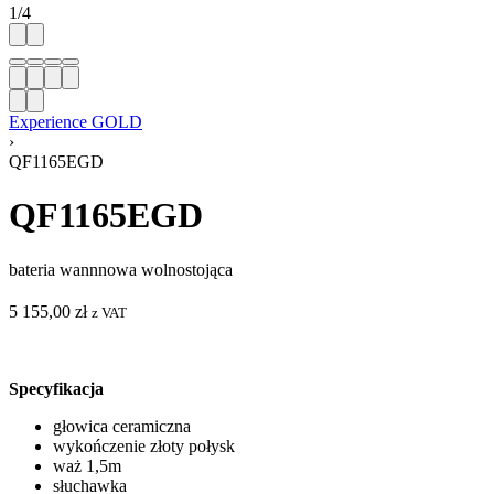
1
/
4
Experience GOLD
›
QF1165EGD
QF1165EGD
bateria wannnowa wolnostojąca
5 155,00
zł
z VAT
Specyfikacja
głowica ceramiczna
wykończenie złoty połysk
waż 1,5m
słuchawka