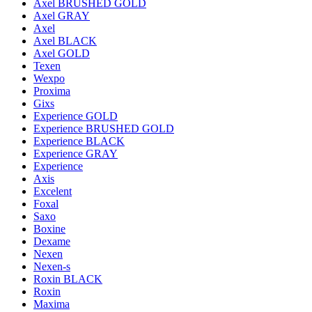
Axel BRUSHED GOLD
Axel GRAY
Axel
Axel BLACK
Axel GOLD
Texen
Wexpo
Proxima
Gixs
Experience GOLD
Experience BRUSHED GOLD
Experience BLACK
Experience GRAY
Experience
Axis
Excelent
Foxal
Saxo
Boxine
Dexame
Nexen
Nexen-s
Roxin BLACK
Roxin
Maxima