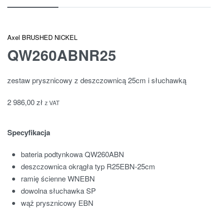
Axel BRUSHED NICKEL
QW260ABNR25
zestaw prysznicowy z deszczownicą 25cm i słuchawką
2 986,00
zł
z VAT
Specyfikacja
bateria podtynkowa QW260ABN
deszczownica okrągła typ R25EBN-25cm
ramię ścienne WNEBN
dowolna słuchawka SP
wąż prysznicowy EBN