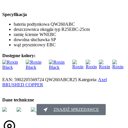
Specyfikacja
bateria podtynkowa QW260ABC
deszczownica okrągła typ R25EBC-25cm
ramię ścienne WNEBC
dowolna słuchawka SP
wąż prysznicowy EBC
Dostępne kolory:
EAN:
5902205569724
QW260ABCR25
Kategoria:
Axel
BRUSHED COPPER
Dane techniczne
ZNAJDŹ SPRZEDAWCE