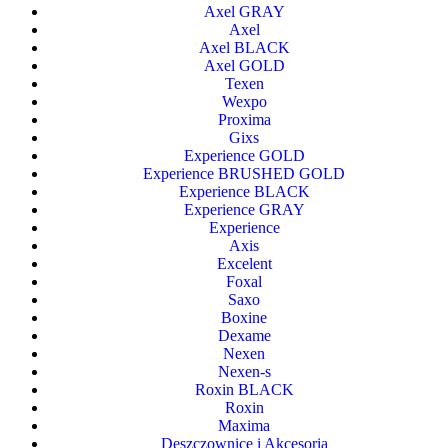
Axel GRAY
Axel
Axel BLACK
Axel GOLD
Texen
Wexpo
Proxima
Gixs
Experience GOLD
Experience BRUSHED GOLD
Experience BLACK
Experience GRAY
Experience
Axis
Excelent
Foxal
Saxo
Boxine
Dexame
Nexen
Nexen-s
Roxin BLACK
Roxin
Maxima
Deszczownice i Akcesoria