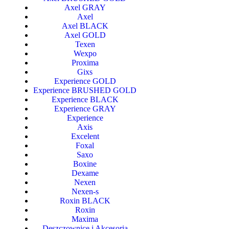
Axel GRAY
Axel
Axel BLACK
Axel GOLD
Texen
Wexpo
Proxima
Gixs
Experience GOLD
Experience BRUSHED GOLD
Experience BLACK
Experience GRAY
Experience
Axis
Excelent
Foxal
Saxo
Boxine
Dexame
Nexen
Nexen-s
Roxin BLACK
Roxin
Maxima
Deszczownice i Akcesoria