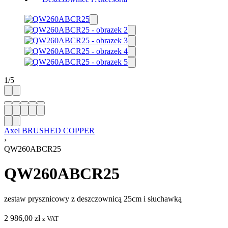
1
/
5
Axel BRUSHED COPPER
›
QW260ABCR25
QW260ABCR25
zestaw prysznicowy z deszczownicą 25cm i słuchawką
2 986,00
zł
z VAT