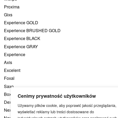
Proxima
Gixs
Experience GOLD
Experience BRUSHED GOLD
Experience BLACK
Experience GRAY
Experience
Axis
Excelent
Foxal
Saxo
Boxine
Cenimy prywatność użytkowników
Dexame
Używamy plików cookie, aby poprawić jakość przeglądania,
Nexen
wyświetlać reklamy lub treści dostosowane do
Nexen-s