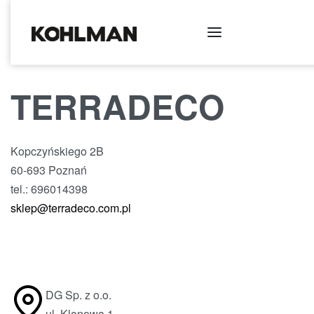
TERRADECO
Kopczyńskiego 2B
60-693 Poznań
tel.: 696014398
sklep@terradeco.com.pl
DG Sp. z o.o.
ul. Klonowa 1