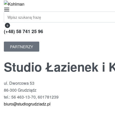
0
(+48) 58 741 25 96
PARTNERZY
Studio Łazienek i 
ul. Dworcowa 53
86-300 Grudziądz
tel.: 56 463-13-70, 601781239
biuro@studiogrudziadz.pl