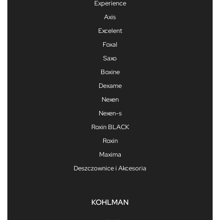
Experience
Axis
Excelent
Foxal
Saxo
Boxine
Dexame
Nexen
Nexen-s
Roxin BLACK
Roxin
Maxima
Deszczownice i Akcesoria
KOHLMAN