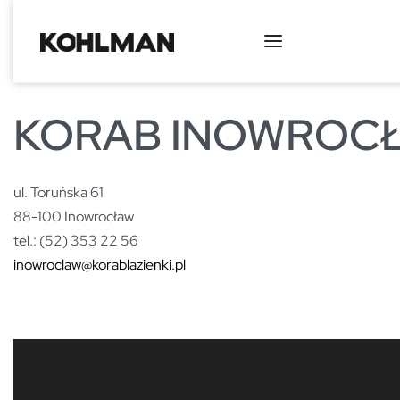
KORAB INOWROC
ul. Toruńska 61
88-100 Inowrocław
tel.: (52) 353 22 56
inowroclaw@korablazienki.pl