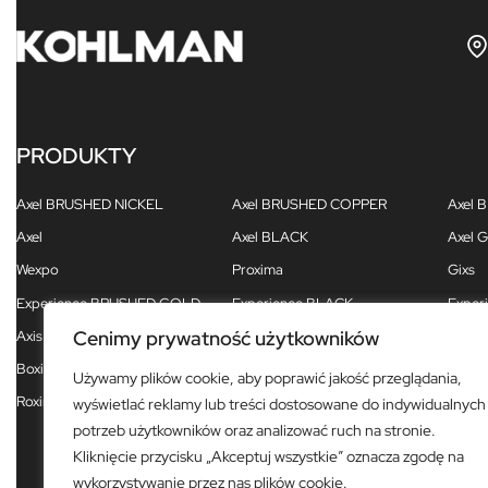
PRODUKTY
Axel BRUSHED NICKEL
Axel BRUSHED COPPER
Axel
Axel
Axel BLACK
Axel 
Wexpo
Proxima
Gixs
Experience BRUSHED GOLD
Experience BLACK
Exper
Cenimy prywatność użytkowników
Axis
Excelent
Foxal
Boxine
Dexame
Nexen
Używamy plików cookie, aby poprawić jakość przeglądania,
Roxin BLACK
Roxin
Maxi
wyświetlać reklamy lub treści dostosowane do indywidualnych
potrzeb użytkowników oraz analizować ruch na stronie.
Kliknięcie przycisku „Akceptuj wszystkie” oznacza zgodę na
wykorzystywanie przez nas plików cookie.