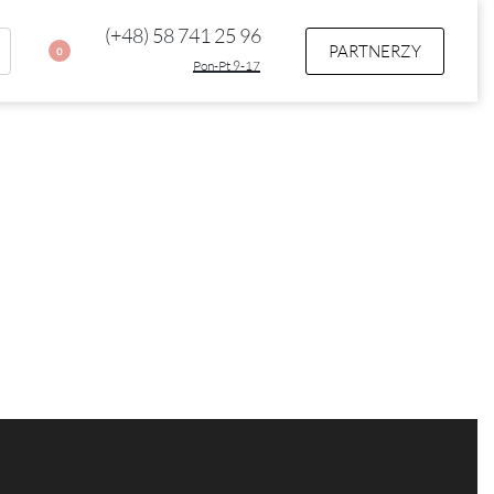
(+48) 58 741 25 96
PARTNERZY
0
Pon-Pt 9-17