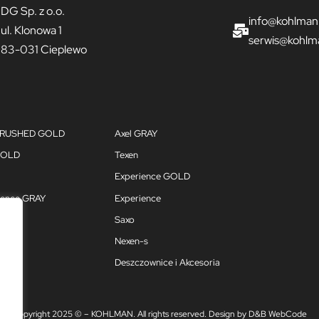
DG Sp. z o.o.
info@kohlman
ul. Klonowa 1
serwis@kohlm
83-031 Cieplewo
 BRUSHED GOLD
Axel GRAY
GOLD
Texen
Experience GOLD
ience GRAY
Experience
Saxo
Nexen-s
ma
Deszczownice i Akcesoria
Copyright 2025 © – KOHLMAN. All rights reserved. Design by D&B WebCode