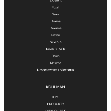
Excelent
Foxal
Saxo
Boxine
Dexame
Nexen
Nexen-s
Roxin BLACK
Roxin
Maxima
Deszczownice i Akcesoria
KOHLMAN
HOME
PRODUKTY
KATALOG PDF