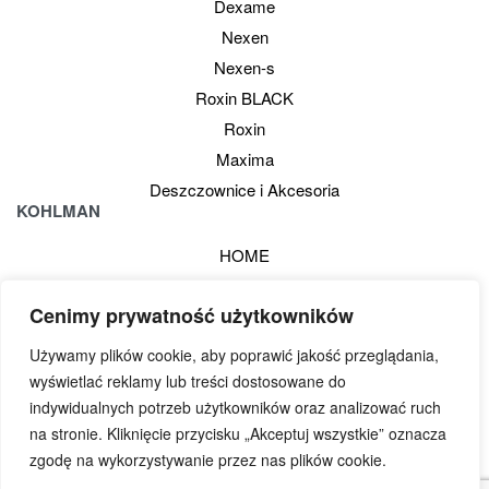
Dexame
Nexen
Nexen-s
Roxin BLACK
Roxin
Maxima
Deszczownice i Akcesoria
KOHLMAN
HOME
PRODUKTY
Cenimy prywatność użytkowników
KATALOG PDF
O NAS
Używamy plików cookie, aby poprawić jakość przeglądania,
KONTAKT
wyświetlać reklamy lub treści dostosowane do
PARTNERZY
indywidualnych potrzeb użytkowników oraz analizować ruch
na stronie. Kliknięcie przycisku „Akceptuj wszystkie” oznacza
MOJE KONTO
zgodę na wykorzystywanie przez nas plików cookie.
REGULAMIN