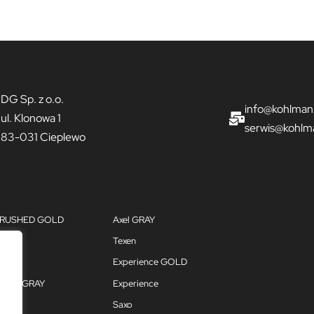
DG Sp. z o.o.
info@kohlman
ul. Klonowa 1
serwis@kohlm
83-031 Cieplewo
 BRUSHED GOLD
Axel GRAY
GOLD
Texen
Experience GOLD
ience GRAY
Experience
Saxo