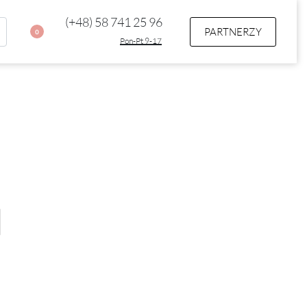
(+48) 58 741 25 96
PARTNERZY
0
Pon-Pt 9-17