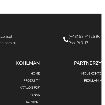
.com.pl
(+48) 58 741 25 96,
an.com.pl
Pon-Pt 9-17
KOHLMAN
PARTNERZY
HOME
MOJE KONTO
PRODUKTY
REGULAMIN
KATALOG PDF
O NAS
KONTAKT