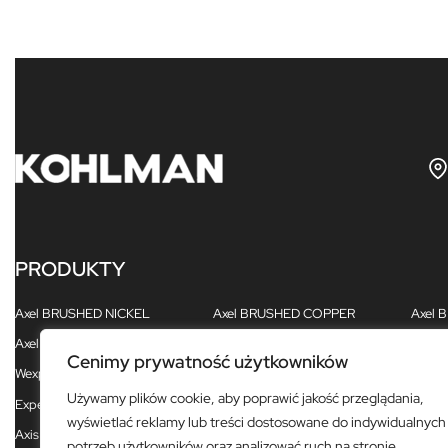
PRODUKTY
Axel BRUSHED NICKEL
Axel BRUSHED COPPER
Axel
Axel
Axel BLACK
Axel 
Cenimy prywatność użytkowników
Wexpo
Proxima
Gixs
Używamy plików cookie, aby poprawić jakość przeglądania,
Experience BRUSHED GOLD
Experience BLACK
Exper
wyświetlać reklamy lub treści dostosowane do indywidualnych
Axis
Excelent
Foxal
potrzeb użytkowników oraz analizować ruch na stronie.