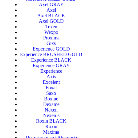
Axel GRAY
Axel
Axel BLACK
Axel GOLD
Texen
Wexpo
Proxima
Gixs
Experience GOLD
Experience BRUSHED GOLD
Experience BLACK
Experience GRAY
Experience
Axis
Excelent
Foxal
Saxo
Boxine
Dexame
Nexen
Nexen-s
Roxin BLACK
Roxin
Maxima
Deszczownice i Akcesoria