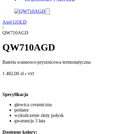
Axel GOLD
›
QW710AGD
QW710AGD
Bateria wannowo-prysznicowa termostatyczna
1 482,00
zł
z VAT
Specyfikacja
głowica ceramiczna
perlator
wykończenie złoty połysk
gwarancja 3 lata
Dostępne kolory: