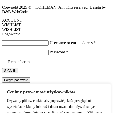
Copyright 2025 © – KOHLMAN. All rights reserved. Design by
D&B WebCode
ACCOUNT
WISHLIST
WISHLIST
Logowanie
Username or email address
*
Password
*
Remember me
SIGN IN
Forgot password
Password Recovery
Cenimy prywatność użytkowników
Zapomniane hasło? Proszę wpisać nazwę użytkownika lub adres e-
mail. Wyślemy w wiadomości email, odnośnik potrzebny do
Używamy plików cookie, aby poprawić jakość przeglądania,
utworzenia nowego hasła.
wyświetlać reklamy lub treści dostosowane do indywidualnych
Nazwa użytkownika lub adres e-mail
potrzeb użytkowników oraz analizować ruch na stronie. Kliknięcie