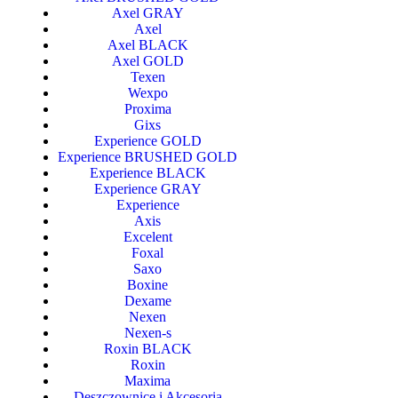
Axel GRAY
Axel
Axel BLACK
Axel GOLD
Texen
Wexpo
Proxima
Gixs
Experience GOLD
Experience BRUSHED GOLD
Experience BLACK
Experience GRAY
Experience
Axis
Excelent
Foxal
Saxo
Boxine
Dexame
Nexen
Nexen-s
Roxin BLACK
Roxin
Maxima
Deszczownice i Akcesoria