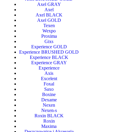
Axel GRAY
Axel
Axel BLACK
Axel GOLD
Texen
Wexpo
Proxima
Gixs
Experience GOLD
Experience BRUSHED GOLD
Experience BLACK
Experience GRAY
Experience
Axis
Excelent
Foxal
Saxo
Boxine
Dexame
Nexen
Nexen-s
Roxin BLACK
Roxin
Maxima
Deszczownice i Akcesoria