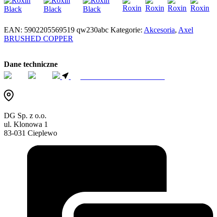
EAN:
5902205569519
qw230abc
Kategorie:
Akcesoria
,
Axel
BRUSHED COPPER
Dane techniczne
ZNAJDŹ SPRZEDAWCE
DG Sp. z o.o.
ul. Klonowa 1
83-031 Cieplewo