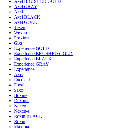
Axel BRUSHED GOLD
Axel GRAY
Axel
Axel BLACK
Axel GOLD
Texen
Wexpo
Proxima
Gixs
Experience GOLD
Experience BRUSHED GOLD
Experience BLACK
Experience GRAY
Experience
Axis
Excelent
Foxal
Saxo
Boxine
Dexame
Nexen
Nexen-s
Roxin BLACK
Roxin
Maxima