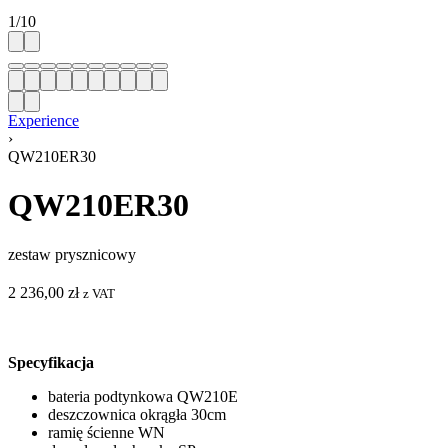
1
/
10
Experience
›
QW210ER30
QW210ER30
zestaw prysznicowy
2 236,00
zł
z VAT
Specyfikacja
bateria podtynkowa QW210E
deszczownica okrągła 30cm
ramię ścienne WN