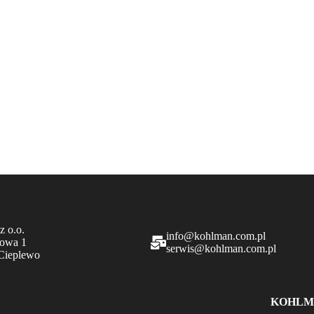
z o.o.
info@kohlman.com.pl
nowa 1
serwis@kohlman.com.pl
Cieplewo
KOHLM