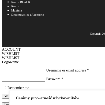
Roxin BLACK
Roxin
Maxima
Deszczownice i Akcesoria
Copyright 2
ACCOUNT
WISHLIST
WISHLIST
Logowanie
Username or email address
*
Password
*
Remember me
SIGN IN
Cenimy prywatność użytkowników
Forgot password