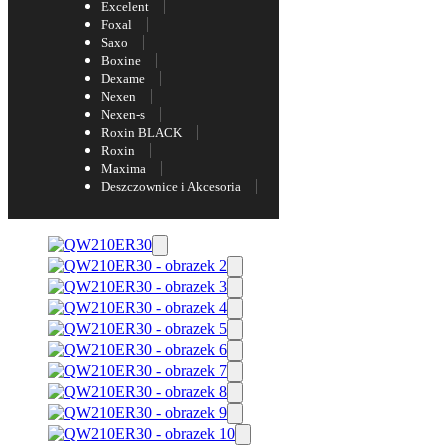
Excelent
Foxal
Saxo
Boxine
Dexame
Nexen
Nexen-s
Roxin BLACK
Roxin
Maxima
Deszczownice i Akcesoria