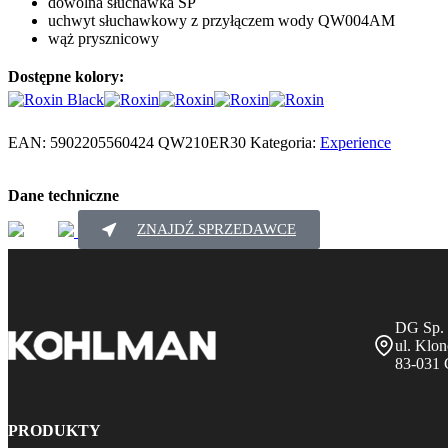
dowolna słuchawka SP
uchwyt słuchawkowy z przyłączem wody QW004AM
wąż prysznicowy
Dostępne kolory:
EAN:
5902205560424
QW210ER30
Kategoria:
Experience
Dane techniczne
ZNAJDŹ SPRZEDAWCE
DG Sp. 
ul. Klo
83-031 
PRODUKTY