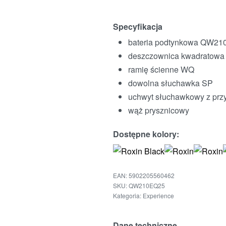
Specyfikacja
bateria podtynkowa QW21
deszczownica kwadratowa
ramię ścienne WQ
dowolna słuchawka SP
uchwyt słuchawkowy z p
wąż prysznicowy
Dostępne kolory:
EAN:
5902205560462
QW210EQ25
Kategoria:
Experience
Dane techniczne