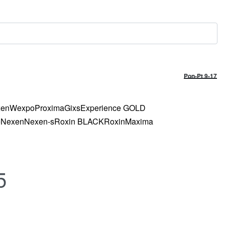
Pon-Pt 9-17
xen
Wexpo
Proxima
Gixs
Experience GOLD
e
Nexen
Nexen-s
Roxin BLACK
Roxin
Maxima
5