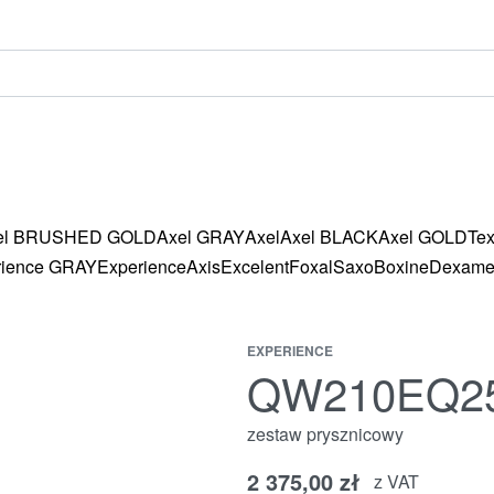
el BRUSHED GOLD
Axel GRAY
Axel
Axel BLACK
Axel GOLD
Te
rience GRAY
Experience
Axis
Excelent
Foxal
Saxo
Boxine
Dexam
EXPERIENCE
QW210EQ2
zestaw prysznicowy
2 375,00
zł
z VAT