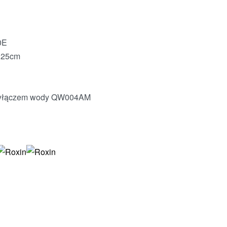
0E
 25cm
rzyłączem wody QW004AM