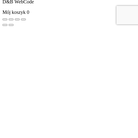
D&B WebCode
Mój koszyk
0