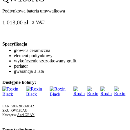
Podtynkowa bateria umywalkowa
1 013,00
zł
z VAT
Specyfikacja
głowica ceramiczna
element podtynkowy
wykończenie szczotkowany grafit
perlator
gwarancja 3 lata
Dostępne kolory:
EAN:
5902205568512
QW180AG
Kategoria:
Axel GRAY
Dane techniczne