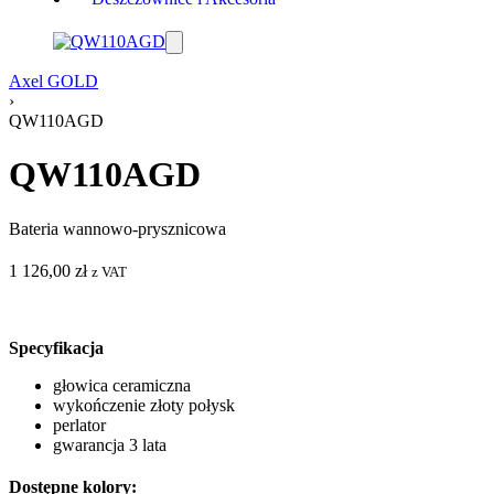
Axel GOLD
›
QW110AGD
QW110AGD
Bateria wannowo-prysznicowa
1 126,00
zł
z VAT
Specyfikacja
głowica ceramiczna
wykończenie złoty połysk
perlator
gwarancja 3 lata
Dostępne kolory: