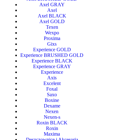
Axel GRAY
Axel
Axel BLACK
Axel GOLD
Texen
Wexpo
Proxima
Gixs
Experience GOLD
Experience BRUSHED GOLD
Experience BLACK
Experience GRAY
Experience
Axis
Excelent
Foxal
Saxo
Boxine
Dexame
Nexen
Nexen-s
Roxin BLACK
Roxin
Maxima
Deszczownice i Akcesoria