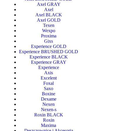
Axel GRAY
Axel
Axel BLACK
Axel GOLD
Texen
Wexpo
Proxima
Gixs
Experience GOLD
Experience BRUSHED GOLD
Experience BLACK
Experience GRAY
Experience
Axis
Excelent
Foxal
Saxo
Boxine
Dexame
Nexen
Nexen-s
Roxin BLACK
Roxin
Maxima
Deszczownice i Akcesoria