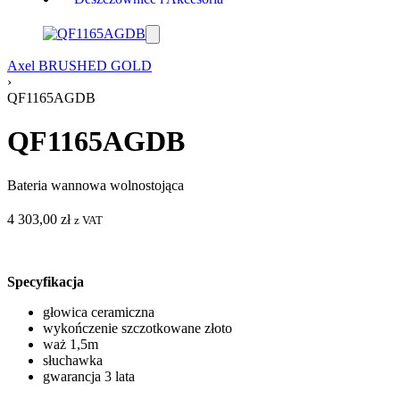
Axel BRUSHED GOLD
›
QF1165AGDB
QF1165AGDB
Bateria wannowa wolnostojąca
4 303,00
zł
z VAT
Specyfikacja
głowica ceramiczna
wykończenie szczotkowane złoto
waż 1,5m
słuchawka
gwarancja 3 lata