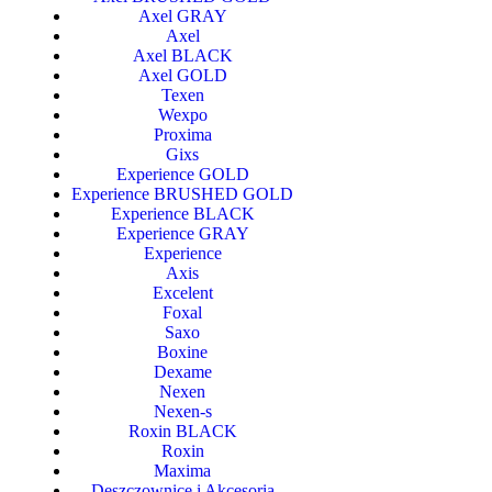
Axel GRAY
Axel
Axel BLACK
Axel GOLD
Texen
Wexpo
Proxima
Gixs
Experience GOLD
Experience BRUSHED GOLD
Experience BLACK
Experience GRAY
Experience
Axis
Excelent
Foxal
Saxo
Boxine
Dexame
Nexen
Nexen-s
Roxin BLACK
Roxin
Maxima
Deszczownice i Akcesoria