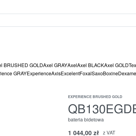
el BRUSHED GOLD
Axel GRAY
Axel
Axel BLACK
Axel GOLD
Te
rience GRAY
Experience
Axis
Excelent
Foxal
Saxo
Boxine
Dexam
EXPERIENCE BRUSHED GOLD
QB130EGD
bateria bidetowa
1 044,00
zł
z VAT