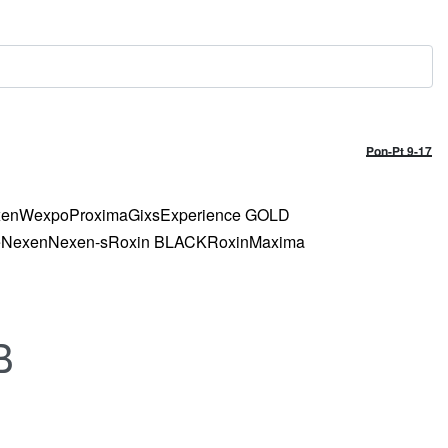
Pon-Pt 9-17
xen
Wexpo
Proxima
Gixs
Experience GOLD
e
Nexen
Nexen-s
Roxin BLACK
Roxin
Maxima
B