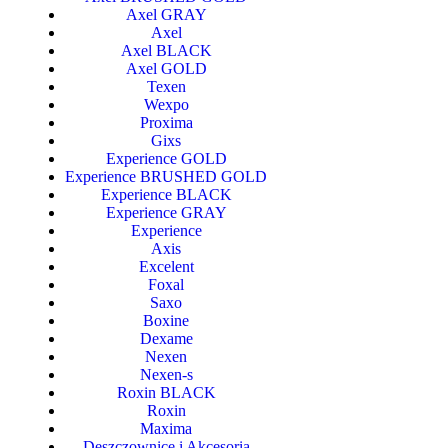
Axel GRAY
Axel
Axel BLACK
Axel GOLD
Texen
Wexpo
Proxima
Gixs
Experience GOLD
Experience BRUSHED GOLD
Experience BLACK
Experience GRAY
Experience
Axis
Excelent
Foxal
Saxo
Boxine
Dexame
Nexen
Nexen-s
Roxin BLACK
Roxin
Maxima
Deszczownice i Akcesoria