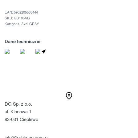
EAN:
5902205568444
QB105AG
Kategoria:
Axel GRAY
Dane techniczne
ZNAJDŹ SPRZEDAWCE
DG Sp. z o.o.
ul. Klonowa 1
83-031 Cieplewo
info@kohlman.com.pl