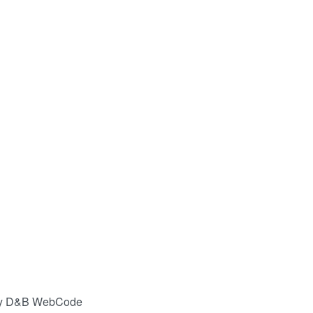
 by D&B WebCode