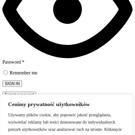
Password
*
Remember me
SIGN IN
Forgot password
Password Recovery
Cenimy prywatność użytkowników
Zapomniane hasło? Proszę wpisać nazwę użytkownika lub adres e-
Używamy plików cookie, aby poprawić jakość przeglądania,
mail. Wyślemy w wiadomości email, odnośnik potrzebny do
utworzenia nowego hasła.
wyświetlać reklamy lub treści dostosowane do indywidualnych
potrzeb użytkowników oraz analizować ruch na stronie. Kliknięcie
Nazwa użytkownika lub adres e-mail