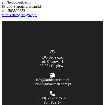
al. Niepodległości 8
83-200 Starogard Gdański
tel.: 583800833
taurus.starogard@wp.pl
DG Sp. z o.o.
ul. Klonowa 1
83-031 Cieplewo
info@kohlman.com.pl
serwis@kohlman.com.pl
(+48) 58 741 25 96,
Pon-Pt 9-17