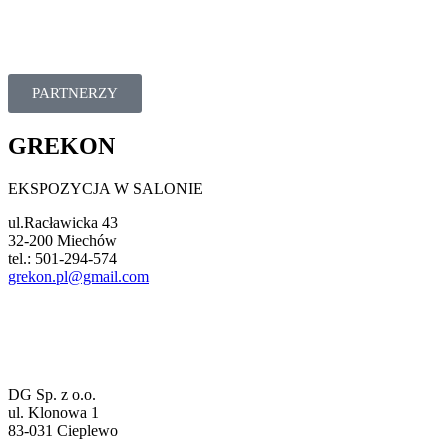
PARTNERZY
GREKON
EKSPOZYCJA W SALONIE
ul.Racławicka 43
32-200 Miechów
tel.: 501-294-574
grekon.pl@gmail.com
DG Sp. z o.o.
ul. Klonowa 1
83-031 Cieplewo