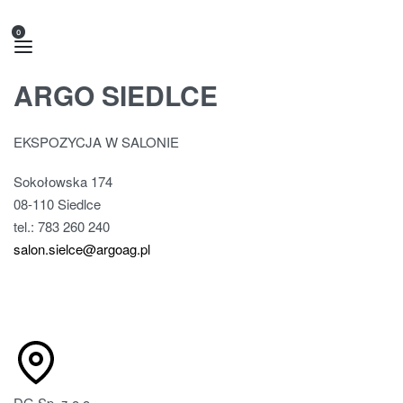
0
ARGO SIEDLCE
EKSPOZYCJA W SALONIE
Sokołowska 174
08-110 Siedlce
tel.: 783 260 240
salon.sielce@argoag.pl
DG Sp. z o.o.