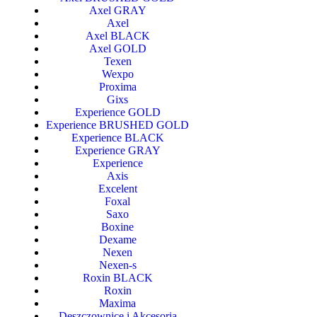
Axel GRAY
Axel
Axel BLACK
Axel GOLD
Texen
Wexpo
Proxima
Gixs
Experience GOLD
Experience BRUSHED GOLD
Experience BLACK
Experience GRAY
Experience
Axis
Excelent
Foxal
Saxo
Boxine
Dexame
Nexen
Nexen-s
Roxin BLACK
Roxin
Maxima
Deszczownice i Akcesoria