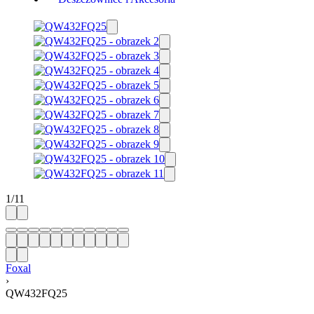
1
/
11
Foxal
›
QW432FQ25