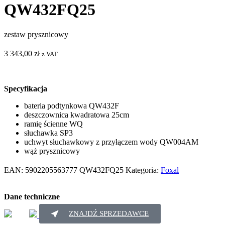
QW432FQ25
zestaw prysznicowy
3 343,00
zł
z VAT
Specyfikacja
bateria podtynkowa QW432F
deszczownica kwadratowa 25cm
ramię ścienne WQ
słuchawka SP3
uchwyt słuchawkowy z przyłączem wody QW004AM
wąż prysznicowy
EAN:
5902205563777
QW432FQ25
Kategoria:
Foxal
Dane techniczne
ZNAJDŹ SPRZEDAWCE