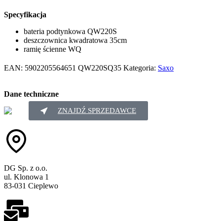
Specyfikacja
bateria podtynkowa QW220S
deszczownica kwadratowa 35cm
ramię ścienne WQ
EAN:
5902205564651
QW220SQ35
Kategoria:
Saxo
Dane techniczne
ZNAJDŹ SPRZEDAWCE
DG Sp. z o.o.
ul. Klonowa 1
83-031 Cieplewo