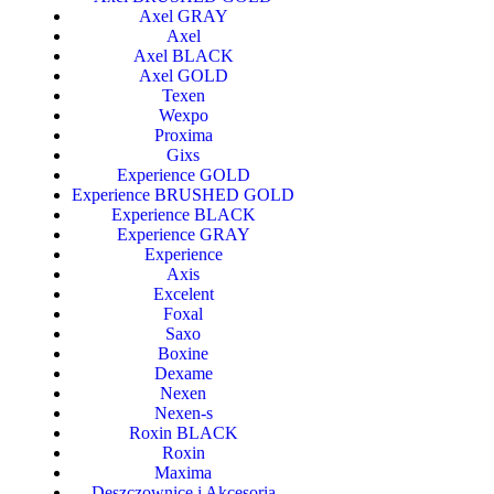
Axel GRAY
Axel
Axel BLACK
Axel GOLD
Texen
Wexpo
Proxima
Gixs
Experience GOLD
Experience BRUSHED GOLD
Experience BLACK
Experience GRAY
Experience
Axis
Excelent
Foxal
Saxo
Boxine
Dexame
Nexen
Nexen-s
Roxin BLACK
Roxin
Maxima
Deszczownice i Akcesoria