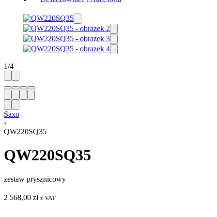
1
/
4
Saxo
›
QW220SQ35
QW220SQ35
zestaw prysznicowy
2 568,00
zł
z VAT