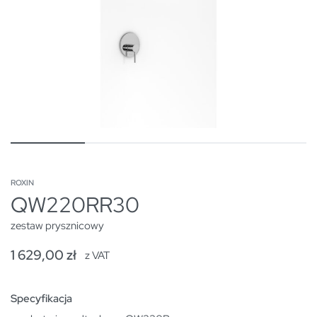
ROXIN
QW220RR30
zestaw prysznicowy
1 629,00
zł
z VAT
Specyfikacja