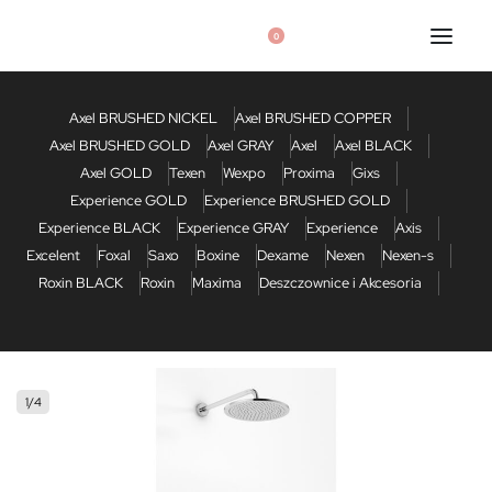
0
Axel BRUSHED NICKEL
Axel BRUSHED COPPER
Axel BRUSHED GOLD
Axel GRAY
Axel
Axel BLACK
Axel GOLD
Texen
Wexpo
Proxima
Gixs
Experience GOLD
Experience BRUSHED GOLD
Experience BLACK
Experience GRAY
Experience
Axis
Excelent
Foxal
Saxo
Boxine
Dexame
Nexen
Nexen-s
Roxin BLACK
Roxin
Maxima
Deszczownice i Akcesoria
1
/
4