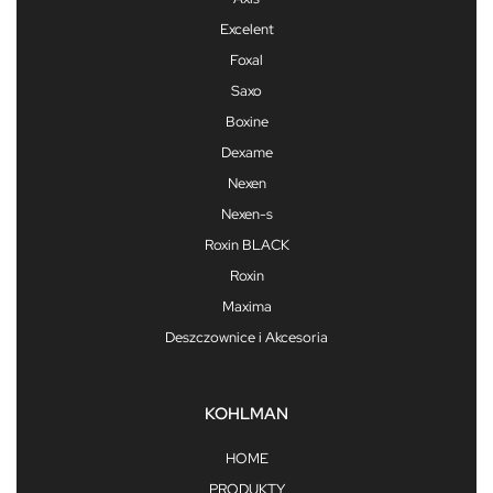
Excelent
Foxal
Saxo
Boxine
Dexame
Nexen
Nexen-s
Roxin BLACK
Roxin
Maxima
Deszczownice i Akcesoria
KOHLMAN
HOME
PRODUKTY