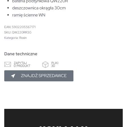
bateria podtynkowa QW220R
deszczownica okrągła 30cm
ramię ścienne WN
EAN:
5902205567171
QW220RR30
Kategoria:
Roxin
Dane techniczne
ZNAJDŹ SPRZEDAWCE