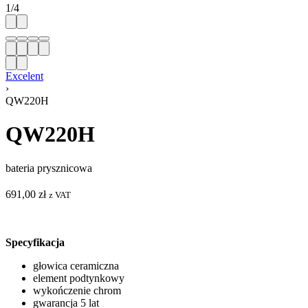
1
/
4
Excelent
›
QW220H
QW220H
bateria prysznicowa
691,00
zł
z VAT
Specyfikacja
głowica ceramiczna
element podtynkowy
wykończenie chrom
gwarancja 5 lat