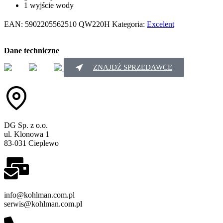
1 wyjście wody
EAN:
5902205562510
QW220H
Kategoria:
Excelent
Dane techniczne
ZNAJDŹ SPRZEDAWCE
DG Sp. z o.o.
ul. Klonowa 1
83-031 Cieplewo
info@kohlman.com.pl
serwis@kohlman.com.pl