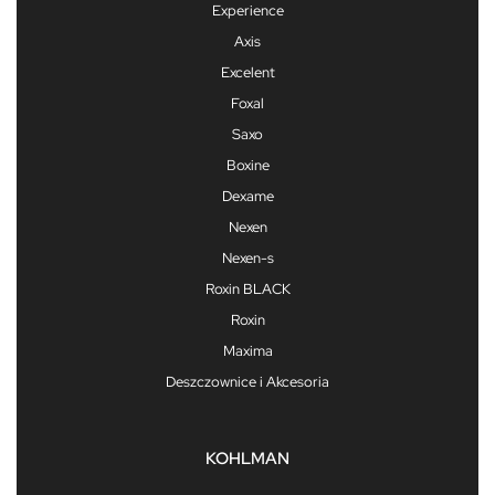
Experience
Axis
Excelent
Foxal
Saxo
Boxine
Dexame
Nexen
Nexen-s
Roxin BLACK
Roxin
Maxima
Deszczownice i Akcesoria
KOHLMAN