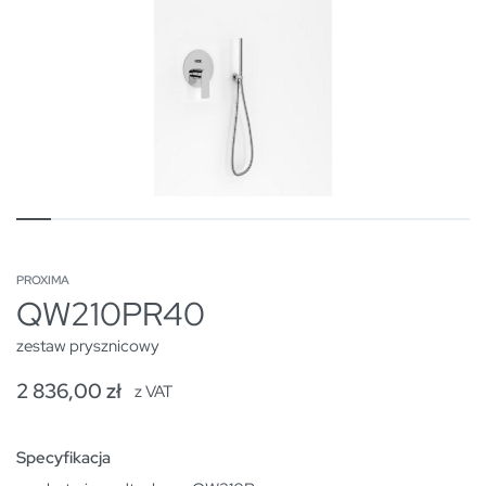
PROXIMA
QW210PR40
zestaw prysznicowy
2 836,00
zł
z VAT
Specyfikacja