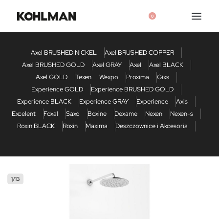
0
Axel BRUSHED NICKEL
Axel BRUSHED COPPER
Axel BRUSHED GOLD
Axel GRAY
Axel
Axel BLACK
Axel GOLD
Texen
Wexpo
Proxima
Gixs
Experience GOLD
Experience BRUSHED GOLD
Experience BLACK
Experience GRAY
Experience
Axis
Excelent
Foxal
Saxo
Boxine
Dexame
Nexen
Nexen-s
Roxin BLACK
Roxin
Maxima
Deszczownice i Akcesoria
1
/
13