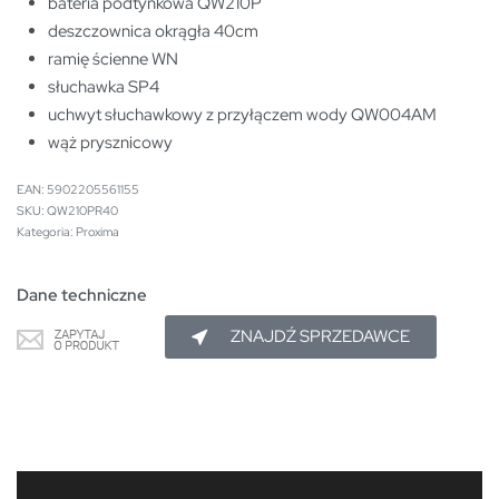
bateria podtynkowa QW210P
deszczownica okrągła 40cm
ramię ścienne WN
słuchawka SP4
uchwyt słuchawkowy z przyłączem wody QW004AM
wąż prysznicowy
EAN:
5902205561155
QW210PR40
Kategoria:
Proxima
Dane techniczne
ZNAJDŹ SPRZEDAWCE