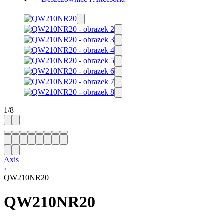
1
/
8
Axis
›
QW210NR20
QW210NR20