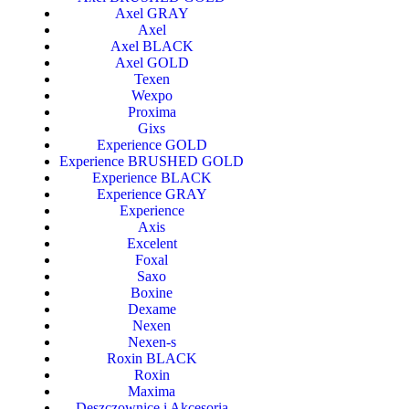
Axel GRAY
Axel
Axel BLACK
Axel GOLD
Texen
Wexpo
Proxima
Gixs
Experience GOLD
Experience BRUSHED GOLD
Experience BLACK
Experience GRAY
Experience
Axis
Excelent
Foxal
Saxo
Boxine
Dexame
Nexen
Nexen-s
Roxin BLACK
Roxin
Maxima
Deszczownice i Akcesoria