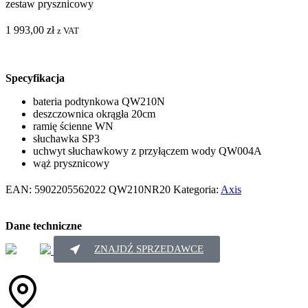
zestaw prysznicowy
1 993,00
zł
z VAT
Specyfikacja
bateria podtynkowa QW210N
deszczownica okrągła 20cm
ramię ścienne WN
słuchawka SP3
uchwyt słuchawkowy z przyłączem wody QW004A
wąż prysznicowy
EAN:
5902205562022
QW210NR20
Kategoria:
Axis
Dane techniczne
ZNAJDŹ SPRZEDAWCE