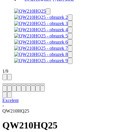
1
/
9
Excelent
›
QW210HQ25
QW210HQ25