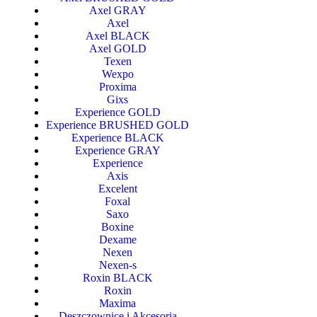
Axel GRAY
Axel
Axel BLACK
Axel GOLD
Texen
Wexpo
Proxima
Gixs
Experience GOLD
Experience BRUSHED GOLD
Experience BLACK
Experience GRAY
Experience
Axis
Excelent
Foxal
Saxo
Boxine
Dexame
Nexen
Nexen-s
Roxin BLACK
Roxin
Maxima
Deszczownice i Akcesoria