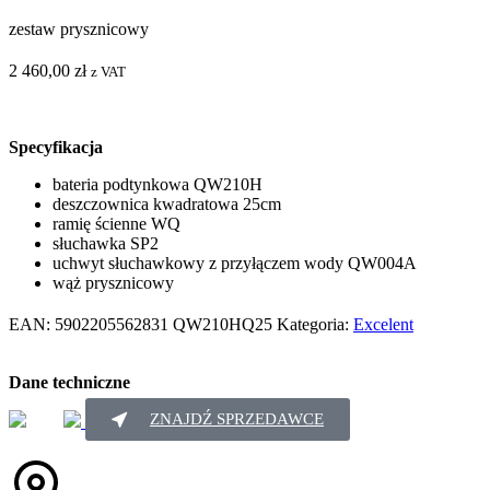
zestaw prysznicowy
2 460,00
zł
z VAT
Specyfikacja
bateria podtynkowa QW210H
deszczownica kwadratowa 25cm
ramię ścienne WQ
słuchawka SP2
uchwyt słuchawkowy z przyłączem wody QW004A
wąż prysznicowy
EAN:
5902205562831
QW210HQ25
Kategoria:
Excelent
Dane techniczne
ZNAJDŹ SPRZEDAWCE