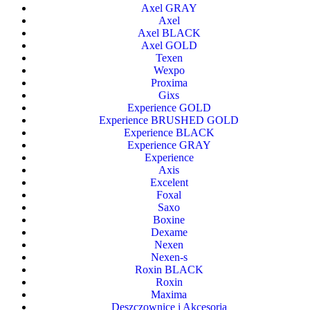
Axel GRAY
Axel
Axel BLACK
Axel GOLD
Texen
Wexpo
Proxima
Gixs
Experience GOLD
Experience BRUSHED GOLD
Experience BLACK
Experience GRAY
Experience
Axis
Excelent
Foxal
Saxo
Boxine
Dexame
Nexen
Nexen-s
Roxin BLACK
Roxin
Maxima
Deszczownice i Akcesoria