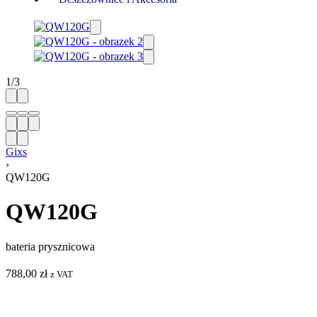
1
/
3
Gixs
›
QW120G
QW120G
bateria prysznicowa
788,00
zł
z VAT