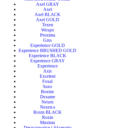
Axel GRAY
Axel
Axel BLACK
Axel GOLD
Texen
Wexpo
Proxima
Gixs
Experience GOLD
Experience BRUSHED GOLD
Experience BLACK
Experience GRAY
Experience
Axis
Excelent
Foxal
Saxo
Boxine
Dexame
Nexen
Nexen-s
Roxin BLACK
Roxin
Maxima
Deszczownice i Akcesoria