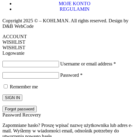
MOJE KONTO
REGULAMIN
Copyright 2025 © – KOHLMAN. All rights reserved. Design by
D&B WebCode
ACCOUNT
WISHLIST
WISHLIST
Logowanie
Username or email address
*
Password
*
Remember me
SIGN IN
Forgot password
Password Recovery
Zapomniane hasło? Proszę wpisać nazwę użytkownika lub adres e-
mail. Wyślemy w wiadomości email, odnośnik potrzebny do
utworzenia nowego hasła.