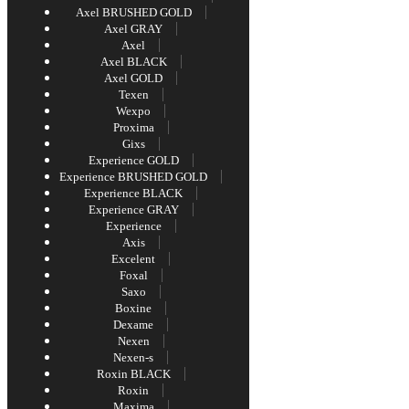
Axel BRUSHED GOLD
Axel GRAY
Axel
Axel BLACK
Axel GOLD
Texen
Wexpo
Proxima
Gixs
Experience GOLD
Experience BRUSHED GOLD
Experience BLACK
Experience GRAY
Experience
Axis
Excelent
Foxal
Saxo
Boxine
Dexame
Nexen
Nexen-s
Roxin BLACK
Roxin
Maxima