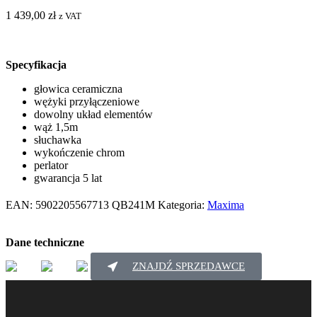
1 439,00
zł
z VAT
Specyfikacja
głowica ceramiczna
wężyki przyłączeniowe
dowolny układ elementów
wąż 1,5m
słuchawka
wykończenie chrom
perlator
gwarancja 5 lat
EAN:
5902205567713
QB241M
Kategoria:
Maxima
Dane techniczne
ZNAJDŹ SPRZEDAWCE