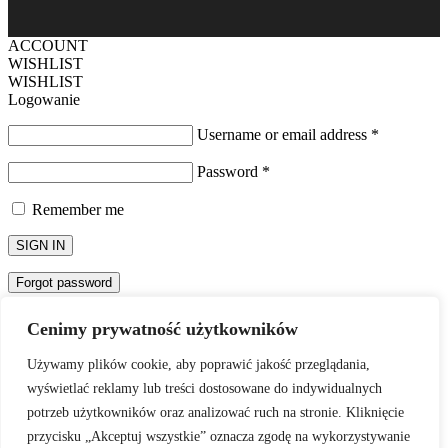
ACCOUNT
WISHLIST
WISHLIST
Logowanie
Username or email address
*
Password
*
Remember me
SIGN IN
Forgot password
Password Recovery
Cenimy prywatność użytkowników
Zapomniane hasło? Proszę wpisać nazwę użytkownika lub adres e-
mail. Wyślemy w wiadomości email, odnośnik potrzebny do
Używamy plików cookie, aby poprawić jakość przeglądania,
utworzenia nowego hasła.
wyświetlać reklamy lub treści dostosowane do indywidualnych
Nazwa użytkownika lub adres e-mail
potrzeb użytkowników oraz analizować ruch na stronie. Kliknięcie
przycisku „Akceptuj wszystkie” oznacza zgodę na wykorzystywanie
Zresetuj hasło