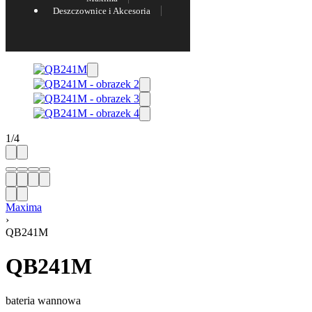
Deszczownice i Akcesoria
1
/
4
Maxima
›
QB241M
QB241M
bateria wannowa