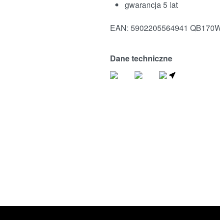
gwarancja 5 lat
EAN:
5902205564941
QB170
Dane techniczne
ZNAJDŹ