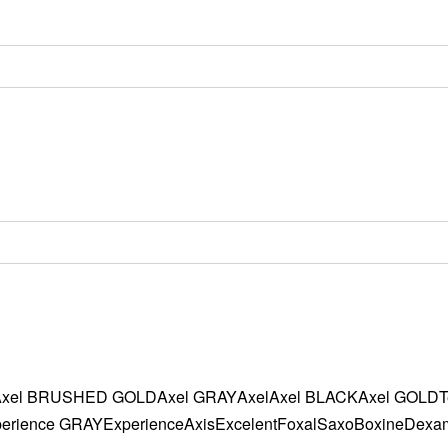
Axel BRUSHED GOLD
Axel GRAY
Axel
Axel BLACK
Axel GOLD
T
erience GRAY
Experience
Axis
Excelent
Foxal
Saxo
Boxine
Dexa