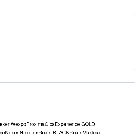
exen
Wexpo
Proxima
Gixs
Experience GOLD
me
Nexen
Nexen-s
Roxin BLACK
Roxin
Maxima