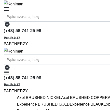
Skip
to
Search
content
for:
0
OPEN
OPEN
(+48) 58 741 25 96
CART
ACCOUNT
Pon-Pt 9-17
DETAILS
PARTNERZY
Search
for:
0
OPEN
OPEN
CART
(+48) 58 741 25 96
ACCOUNT
DETAILS
Pon-Pt 9-17
PARTNERZY
Axel BRUSHED NICKEL
Axel BRUSHED COPPER
Experience BRUSHED GOLD
Experience BLACK
Exp