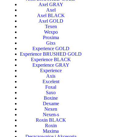
Axel GRAY
Axel
Axel BLACK
Axel GOLD
Texen
Wexpo
Proxima
Gixs
Experience GOLD
Experience BRUSHED GOLD
Experience BLACK
Experience GRAY
Experience
Axis
Excelent
Foxal
Saxo
Boxine
Dexame
Nexen
Nexen-s
Roxin BLACK
Roxin
Maxima
Deszczownice i Akcesoria