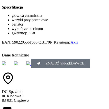
Specyfikacja
głowica ceramiczna
weżyki przyłączeniowe
perlator
wykończenie chrom
gwarancja 5 lat
EAN:
5902205561636
QB170N
Kategoria:
Axis
Dane techniczne
ZNAJDŹ SPRZEDAWCE
DG Sp. z o.o.
ul. Klonowa 1
83-031 Cieplewo