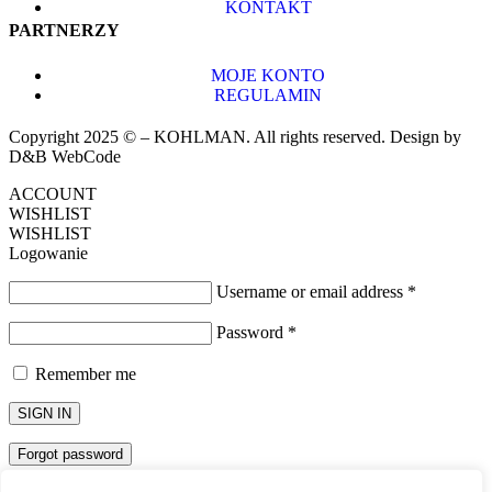
KONTAKT
PARTNERZY
MOJE KONTO
REGULAMIN
Copyright 2025 © – KOHLMAN. All rights reserved. Design by
D&B WebCode
ACCOUNT
WISHLIST
WISHLIST
Logowanie
Username or email address
*
Password
*
Remember me
SIGN IN
Forgot password
Password Recovery