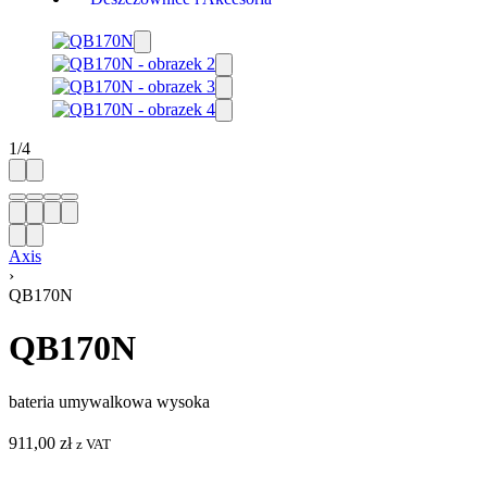
1
/
4
Axis
›
QB170N
QB170N
bateria umywalkowa wysoka
911,00
zł
z VAT