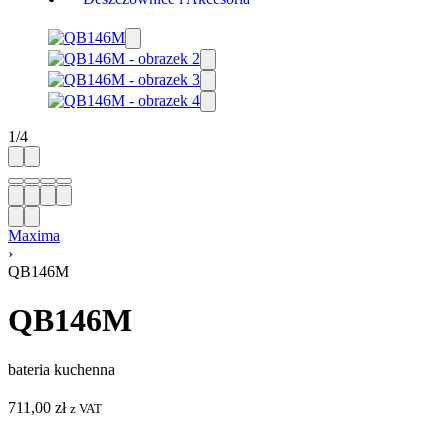
1
/
4
Maxima
›
QB146M
QB146M
bateria kuchenna
711,00
zł
z VAT