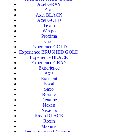
Axel GRAY
Axel
Axel BLACK
Axel GOLD
Texen
Wexpo
Proxima
Gixs
Experience GOLD
Experience BRUSHED GOLD
Experience BLACK
Experience GRAY
Experience
Axis
Excelent
Foxal
Saxo
Boxine
Dexame
Nexen
Nexen-s
Roxin BLACK
Roxin
Maxima
Deszczownice i Akcesoria