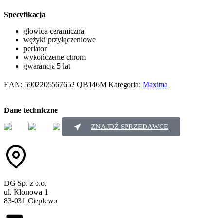
Specyfikacja
głowica ceramiczna
wężyki przyłączeniowe
perlator
wykończenie chrom
gwarancja 5 lat
EAN:
5902205567652
QB146M
Kategoria:
Maxima
Dane techniczne
ZNAJDŹ SPRZEDAWCE
DG Sp. z o.o.
ul. Klonowa 1
83-031 Cieplewo