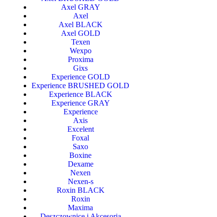
Axel GRAY
Axel
Axel BLACK
Axel GOLD
Texen
Wexpo
Proxima
Gixs
Experience GOLD
Experience BRUSHED GOLD
Experience BLACK
Experience GRAY
Experience
Axis
Excelent
Foxal
Saxo
Boxine
Dexame
Nexen
Nexen-s
Roxin BLACK
Roxin
Maxima
Deszczownice i Akcesoria