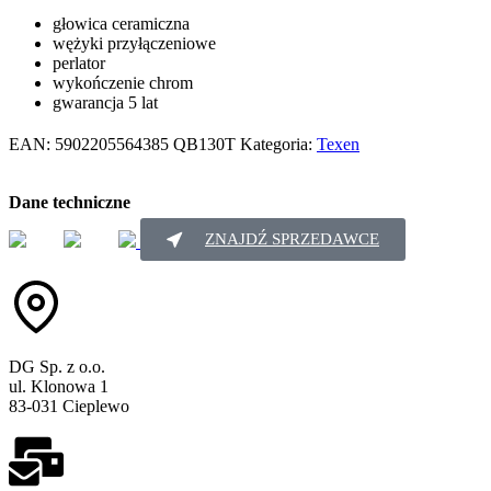
głowica ceramiczna
wężyki przyłączeniowe
perlator
wykończenie chrom
gwarancja 5 lat
EAN:
5902205564385
QB130T
Kategoria:
Texen
Dane techniczne
ZNAJDŹ SPRZEDAWCE
DG Sp. z o.o.
ul. Klonowa 1
83-031 Cieplewo