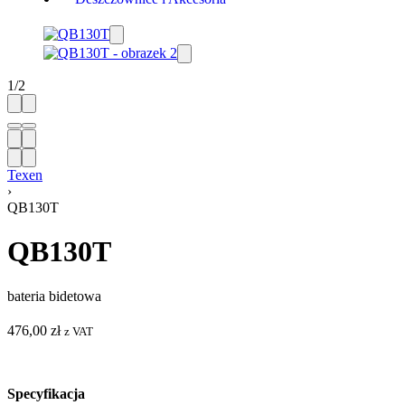
1
/
2
Texen
›
QB130T
QB130T
bateria bidetowa
476,00
zł
z VAT
Specyfikacja